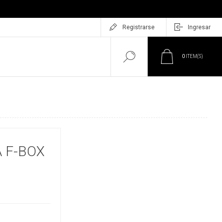
Registrarse
Ingresar
0
ITEM(S)
 F-BOX