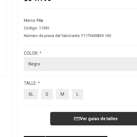
Marca:
Fila
Código:
11381
Número de pieza del fabricante:
F11TN00839-160
COLOR:
*
TALLE:
*
XL
S
M
L
Ver guías de talles