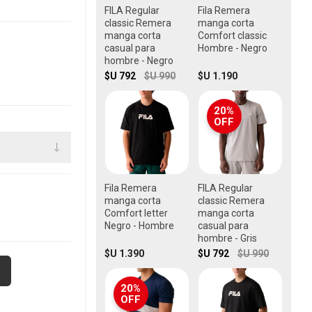
FILA Regular
Fila Remera
classic Remera
manga corta
manga corta
Comfort classic
casual para
Hombre - Negro
hombre - Negro
$U 792
$U 990
$U 1.190
20%
OFF
Fila Remera
FILA Regular
manga corta
classic Remera
Comfort letter
manga corta
Negro - Hombre
casual para
hombre - Gris
$U 1.390
$U 792
$U 990
20%
OFF