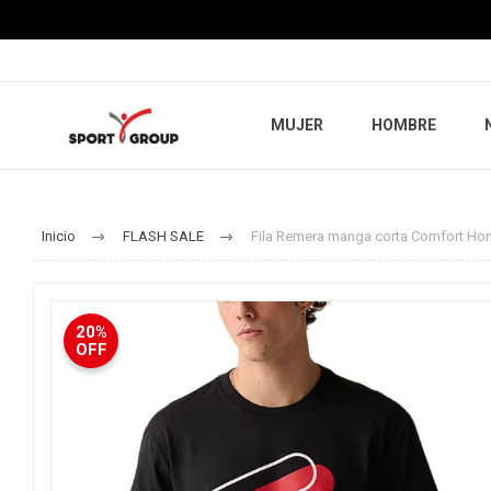
MUJER
HOMBRE
Inicio
FLASH SALE
Fila Remera manga corta Comfort Ho
20%
OFF