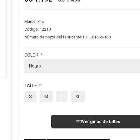
Marca:
Fila
Código:
12210
Número de pieza del fabricante:
F11L01565-160
COLOR:
*
TALLE:
*
S
M
L
XL
Ver guías de talles