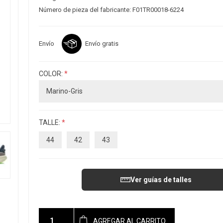
Número de pieza del fabricante:
F01TR00018-6224
Envío
Envío gratis
COLOR:
*
TALLE:
*
44
42
43
Ver guías de talles
AGREGAR AL CARRITO