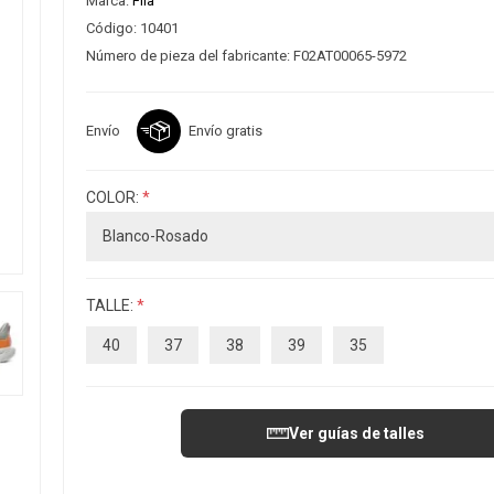
Marca:
Fila
Código:
10401
Número de pieza del fabricante:
F02AT00065-5972
Envío
Envío gratis
COLOR:
*
TALLE:
*
40
37
38
39
35
Ver guías de talles