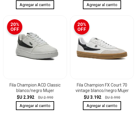
20%
20%
OFF
OFF
Fila Champion ACD Classic
Fila Champion FX Court 70
blanco/negro Mujer
vintage blanco/negro Mujer
$U 2.392
$U 3.192
$U 2.990
$U 3.990