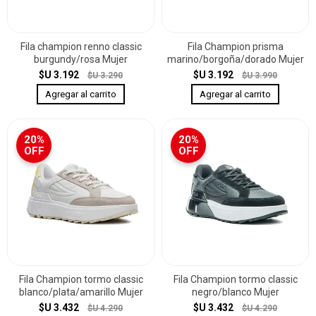
Fila champion renno classic
Fila Champion prisma
burgundy/rosa Mujer
marino/borgoña/dorado Mujer
$U 3.192
$U 3.192
$U 3.290
$U 3.990
20%
20%
OFF
OFF
Fila Champion tormo classic
Fila Champion tormo classic
blanco/plata/amarillo Mujer
negro/blanco Mujer
$U 3.432
$U 3.432
$U 4.290
$U 4.290