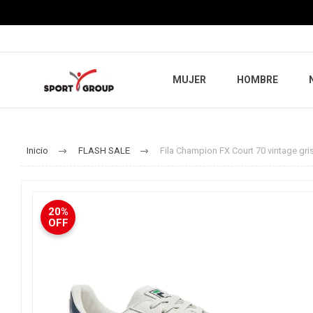
MUJER
HOMBRE
Inicio
FLASH SALE
Fila Champion FX Court 70 vintage gr
20%
OFF