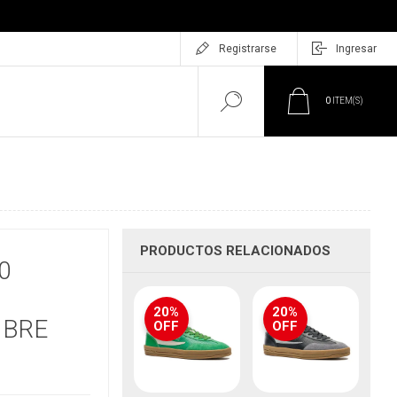
Registrarse
Ingresar
0
ITEM(S)
PRODUCTOS RELACIONADOS
0
20%
20%
MBRE
OFF
OFF