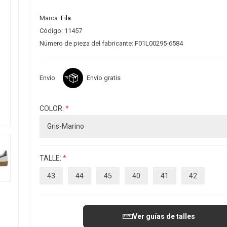
Marca:
Fila
Código:
11457
Número de pieza del fabricante:
F01L00295-6584
Envío
Envío gratis
COLOR:
*
TALLE:
*
43
44
45
40
41
42
Ver guías de talles