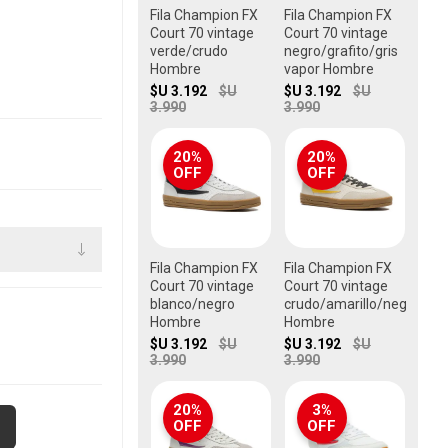
Fila Champion FX
Fila Champion FX
Court 70 vintage
Court 70 vintage
verde/crudo
negro/grafito/gris
Hombre
vapor Hombre
$U 3.192
$U
$U 3.192
$U
3.990
3.990
20%
20%
OFF
OFF
Fila Champion FX
Fila Champion FX
Court 70 vintage
Court 70 vintage
blanco/negro
crudo/amarillo/negro
Hombre
Hombre
$U 3.192
$U
$U 3.192
$U
3.990
3.990
20%
3%
OFF
OFF