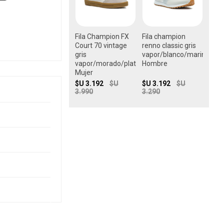
Fila Champion FX
Fila champion
Court 70 vintage
renno classic gris
gris
vapor/blanco/marino
vapor/morado/plata
Hombre
Mujer
$U 3.192
$U
$U 3.192
$U
3.990
3.290