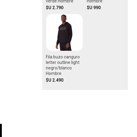
verde Hombre
Hombre
$U 2.790
$U 990
Fila buzo canguro
letter outline light
negro/blanco
Hombre
$U 2.490