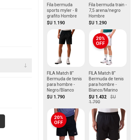
Fila bermuda
Fila bermuda train -
sports myler - 8
7,5 arena/negro
grafito Hombre
Hombre
$U 1.190
$U 1.290
20%
OFF
FILA Match 8"
FILA Match 8"
Bermuda de tenis
Bermuda de tenis
para hombre -
para hombre -
Negro/Blanco
Blanco/Marino
$U 1.790
$U 1.432
$U
1.790
20%
OFF