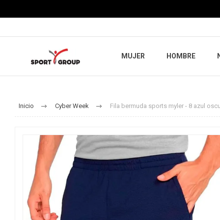
MUJER
HOMBRE
Inicio
Cyber Week
Fila bermuda sports myler - 8 azul os