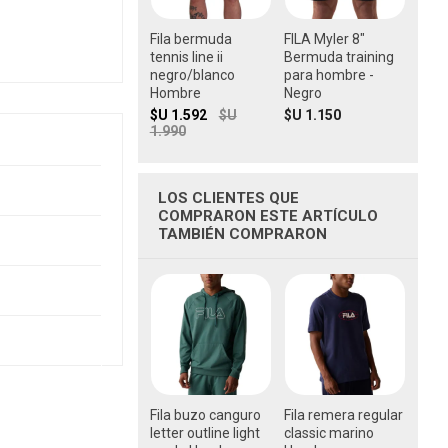
Fila bermuda
FILA Myler 8"
tennis line ii
Bermuda training
negro/blanco
para hombre -
Hombre
Negro
$U 1.592
$U
$U 1.150
1.990
LOS CLIENTES QUE
COMPRARON ESTE ARTÍCULO
TAMBIÉN COMPRARON
Fila buzo canguro
Fila remera regular
letter outline light
classic marino