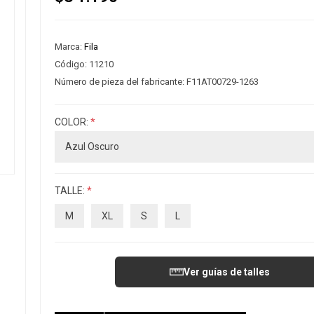
Marca:
Fila
Código:
11210
Número de pieza del fabricante:
F11AT00729-1263
COLOR:
*
TALLE:
*
M
XL
S
L
Ver guías de talles