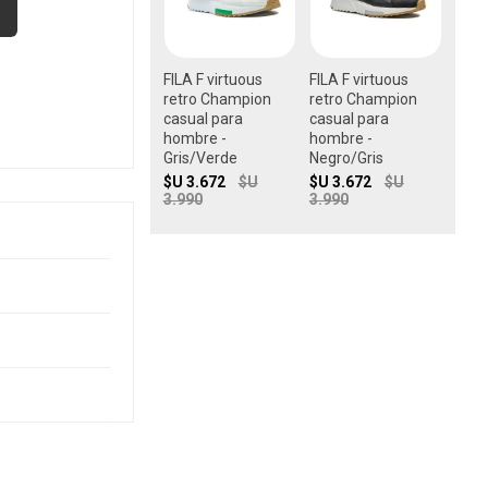
FILA F virtuous
FILA F virtuous
retro Champion
retro Champion
casual para
casual para
hombre -
hombre -
Gris/Verde
Negro/Gris
$U 3.672
$U
$U 3.672
$U
3.990
3.990