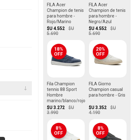
FILA Acer
FILA Acer
Champion de tenis
Champion de tenis
para hombre -
para hombre -
Rojo/Marino
Negro/Azul
$U 4.552
$U
$U 4.552
$U
5.690
5.690
18%
20%
OFF
OFF
Fila Champion
FILA Giorno
tennis 88 Sport
Champion casual
Hombre
para hombre - Gris
marino/blanco/rojo
$U 3.272
$U
$U 3.352
$U
3.990
4.190
8%
8%
OFF
OFF