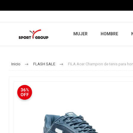
MUJER
HOMBRE
Inicio
FLASH SALE
FILA Acer Champion de tenis para hom
36%
OFF