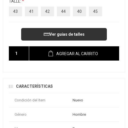
TALLE:
*
43
41
42
44
40
45
Ver guías de talles
AGREGAR AL CARRITO
CARACTERÍSTICAS
Condición del ítem
Nuevo
Género
Hombre