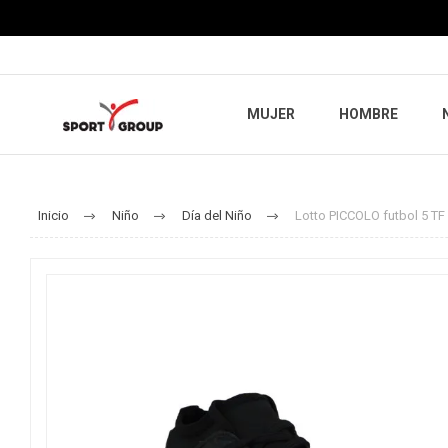
MUJER
HOMBRE
Inicio
Niño
Día del Niño
Lotto PICCOLO futbol 5 TF