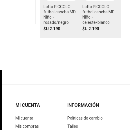
Lotto PICCOLO
Lotto PICCOLO
futbol cancha MD
futbol cancha MD
Niño -
Niño -
rosado/negro
celeste/blanco
$U 2.190
$U 2.190
MI CUENTA
INFORMACIÓN
Mi cuenta
Políticas de cambio
Mis compras
Talles