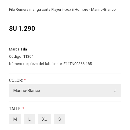
Fila Remera manga corta Player f-box ii Hombre - Marino/Blanco
$U 1.290
Marca:
Fila
Código:
11304
Número de pieza del fabricante:
F11TN00266-185
COLOR:
*
TALLE:
*
M
L
XL
S