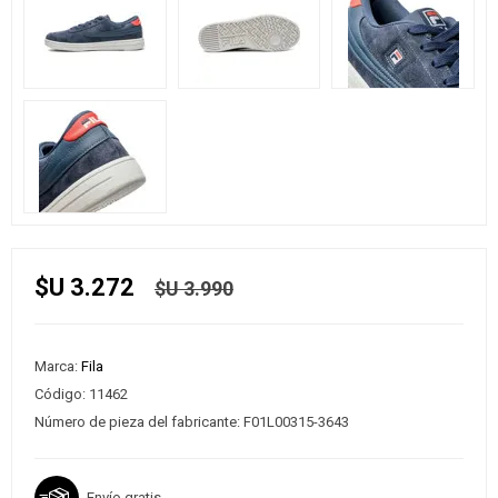
$U 3.272
$U 3.990
Marca:
Fila
Código:
11462
Número de pieza del fabricante:
F01L00315-3643
Envío gratis