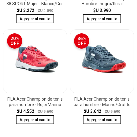
88 SPORT Mujer - Blanco/Gris
Hombre- negro/floral
$U 3.272
$U 3.990
$U 4.090
20%
36%
OFF
OFF
FILA Acer Champion de tenis
FILA Acer Champion de tenis
para hombre - Rojo/Marino
para hombre - Marino/Grafito
$U 4.552
$U 3.642
$U 5.690
$U 5.690