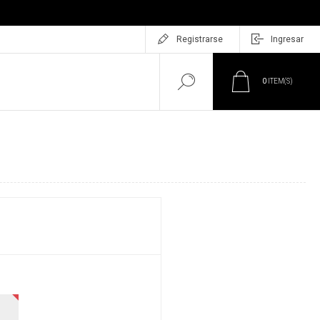
Registrarse
Ingresar
0
ITEM(S)