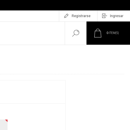
Registrarse
Ingresar
0
ITEM(S)