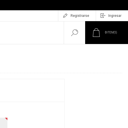
Registrarse
Ingresar
0
ITEM(S)