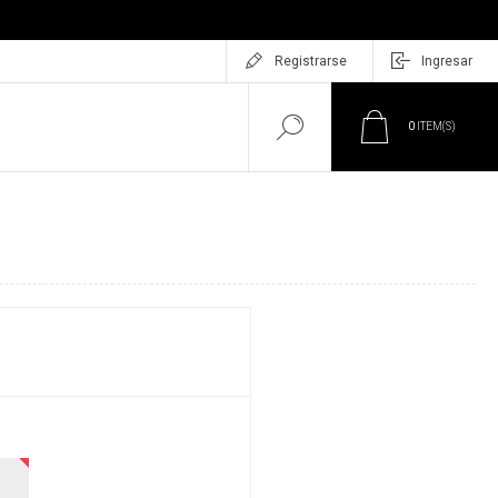
Registrarse
Ingresar
0
ITEM(S)